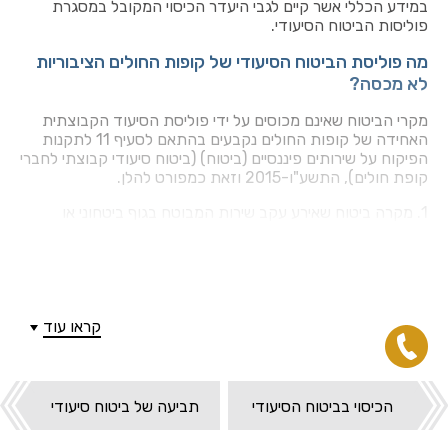
במידע הכללי אשר קיים לגבי היעדר הכיסוי המקובל במסגרת
פוליסות הביטוח הסיעודי.
מה פוליסת הביטוח הסיעודי של קופות החולים הציבוריות
לא מכסה?
מקרי הביטוח שאינם מכוסים על ידי פוליסת הסיעוד הקבוצתית
האחידה של קופות החולים נקבעים בהתאם לסעיף 11 לתקנות
הפיקוח על שירותים פיננסיים (ביטוח) (ביטוח סיעודי קבוצתי לחברי
קופת חולים), התשע"ו-2015 וזאת כמפורט להלן.
1. מקרה ביטוח שאירע עקב שירות המבוטח בגוף ביטחוני או
משטרתי, או בשל השתתפות פעילה בפעילות צבאית, משטרתית,
מלחמתית, פעולות איבה.
2.
מקרה ביטוח שאירע עקב ביקוע גרעיני, היתוך גרעיני או זיהום
רדיואקטיבי.
קראו עוד
3.
מקרה ביטוח שאירע עקב שימוש בסמים או התמכרות להם,
למעט אם השימוש בסמים נעשה על פי הוראת רופא, שלא לצורך
גמילה.
הכיסוי בביטוח הסיעודי
תביעה של ביטוח סיעודי
4.
מקרה ביטוח שאירע עקב מצב רפואי קודם, בכפוף להוראות
תקנות הפיקוח על עסקי ביטוח (תנאים בחוזי ביטוח) (הוראות