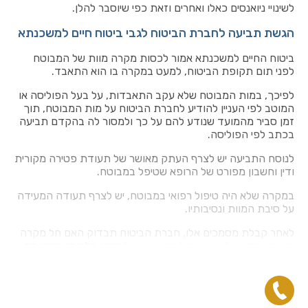
לשינויי ניואנסים כאלו ואחרים וזאת כפי שיוסבר להלן.
הגשת תביעה לחברת הביטוח לגבי ביטוח חיים למשכנתא
ביטוח החיים למשכנתא אמור לכסות מקרה מוות של המבוטח
לפני תום תקופת הביטוח, למעט במקרה בו הוא התאבד.
לפיכך, במות המבוטח שלא עקב התאבדות, על בעל הפוליסה או
המוטב לפי העניין להודיע לחברת הביטוח על מות המבוטח, תוך
זמן סביר מהמועד שנודע להם על כך ולמסור לה בהקדם תביעה
בכתב לפי הפוליסה.
לנוסח התביעה יש לצרף העתק מאושר של תעודת פטירה מקורית
ודין וחשבון מפורט של הרופא שטיפל במבוטח.
במקרה שלא היה טיפול רפואי במבוטח, יש לצרף תעודה המעידה
על סיבת המוות ונסיבותיו.
לאחר קבלת מסמכים אלו, חברת הביטוח תבדוק האם חל מקרה
ביטוח בהתאם לתנאי הפוליסה, האם חל
חריג כלשהו במסגרת
נסיבות המקרה
, האם
הפוליסה כוללת הרחבות אפשריות
שחלות על נסיבות המקרה וכדומה.
במידת הצורך, חברת הביטוח תפנה אל המוטבים בבקשה