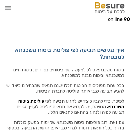
Warning
: Invalid argument supplied for foreach() in
re.co.il/public_html/src/models/PayCallModel.php
on line
90
איך מגישים תביעה לפי פוליסת ביטוח משכנתא
למבטחת?
ביטוח משכנתא כולל למעשה שני ביטוחים נפרדים, ביטוח חיים
למשכנתא וביטוח מבנה למשכנתא.
בכל אחת מפוליסות הביטוח הללו ישנם תנאים שמבהירים כיצד יש
להגיע תביעה לגבי אותה פוליסה לחברת הביטוח.
לפיכך, כדי להבין כיצד יש להגיע תביעה לפי
פוליסת ביטוח
משכנתא
מסוימת, יש לקרוא את תנאי הפוליסה לעניין הגשת
תביעה לפיה ולנהוג בהתאם לתנאים הללו.
עם זאת, רוב פוליסות ביטוח משכנתא שקיימות במשק כוללות
בדרך כלל הוראות דומות למדי לגבי אופן הגשת התביעה, בכפוף