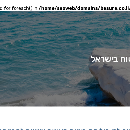
d for foreach() in
/home/seoweb/domains/besure.co.il
וח בישראל