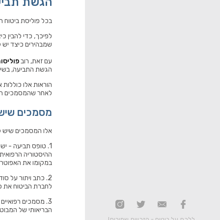
הגשת תביעה
בכל פוליסת ביטוח ת
לפיכך, כדי להבין כי
שמבהירים כיצד יש ל
עם זאת, רוב
פוליסו
הגשת התביעה, בשינוי
הוראות אלו כוללות 
לאחר שהמסמכים הנדר
מסמכים שיש 
אלו המסמכים שיש ל
1. טופס תביעה - י
ההיסטוריה הרפואית 
במקומו את האפוטרופ
2. כתב ויתור על סו
לחברת הביטוח את כ
3. מסמכים רפואיים
הבריאותי של המבוטח
ללכת על ביטוח - הזכויות שמורות!