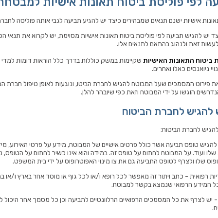
 לפי פוליסת ביטוח תאונות אישיות למבטחת
אונות אישיות ישנם תנאים שמבהירים כיצד יש להגיע תביעה לגבי אותה פוליסה לחברת
צד יש להגיש תביעה לפי פוליסת ביטוח תאונות אישיות מסוימת, יש לקרוא את תנאי הפ
עשות זאת ולנהוג בהתאם לתנאים אלו.
ת ביטוח התאונות האישיות
שקיימות במשק כוללות בדרך כלל הוראות דומות למדי לג
י ניואנסים כאלו ואחרים.
את פירוט המסמכים שעל המבוטח להגיש לחברת הביטו, ונוגעות לאופן טיפול חברת הב
שים הוגשו על ידי המבוטח וזאת כפי שיובהר להלן.
להגיש לחברת הביטוח
הגיש לחברת הביטוח:
ש להגיש טופס תביעה אשר כולל פרטים אישיים של המבוטח, מידע על פרטי האירוע, מי
שלו ועוד. על המבוטח לחתום על טופס זה. במידה והוא אינו כשיר לחתום על הטופס, נ
וס שלו ולצרף לטופס התביעה גם את צו מינוי האפוטרופוס על ידי בית המשפט.
דיות רפואית - כתב ויתור זה מאפשר לכל רופא ו/או לכל גוף או מוסד אחר בארץ ו/או ב
ל המידע הרפואי שנמצא בקשר למבוטח.
 - יש לצרף את כל המסמכים הרפואיים הרלוונטיים לתביעה וכן כל מסמך אחר היכול ל
.