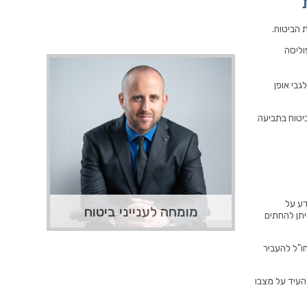
 הביטוח.
וליסה
עו"ד תומר לינר
בי אופן
תומר לינר הנו עורך דין מומחה בתחום
יטוח בתביעה
הביטוח, שייצג אלפי לקוחות מרוצים
בתביעות ביטוח מורכבות והצליח להשיג
עבורם את מלוא כספי הביטוח בהתאם
לפוליסה וזאת במקרים של דחיות ביטוח
לא מוצדקות על ידי חברת הביטוח.
דע על
קראו עוד
צרו קשר
מומחה לענייני ביטוח
יתן להחתים
חו"ל להעביר
העיד על מצבו