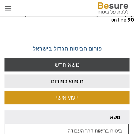
Warning
: Invalid argument supplied for foreach() in
re.co.il/public_html/src/models/PayCallModel.php
on line
90
פורום הביטוח הגדול בישראל
נושא חדש
חיפוש בפורום
ייעוץ אישי
נושא
ביטוח בריאות דרך העבודה