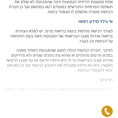
אחת מטענות הדחייה הנפוצות הינה שהמבוטח לא שילם את
תשלומי הפרמיות החודשיים במועדם ו/או במלואם ועל כן חברת
הביטוח פטורה מלשלם לו תגמולי ביטוח.
אי גילוי מידע רפואי
לצורך רכישת פוליסת ביטוח בריאות פרטי, יש למלא הצהרת
בריאות אודות מצבו הבריאותי של המבוטח וזאת בעת החתימה
על הביטוח וכן בעבר.
לפיכך, חברת הביטוח יכולה לטעון שהמבוטח הסתיר ממנה
במכוון פרטים מהותיים או שהוא ציין נתונים שגויים ולא מדוייקים
אודות מצבו הבריאותי וכי לו היא הייתה יודעת אז על מצבו הרפואי
לאשורו, היא לא הייתה מקבלת את התובע לביטוח ועל כן הוא אינו
זכאי לתגמולי הביטוח.
חריגים
סעיף
החריגים של פוליסת ביטוח בריאות פרטי
כולל
מקרי ביטוח
שאינם מכוסים על ידי הפוליסה
, כגון פגיעה עצמית מכוונת של
המבוטח, אלכוהוליזם ו/או שימוש בסמים, השתתפות המבוטח
במעשה פלילי, השתתפות המבוטח בפעילות ספורט אתגרי
מסוכנת ועוד.