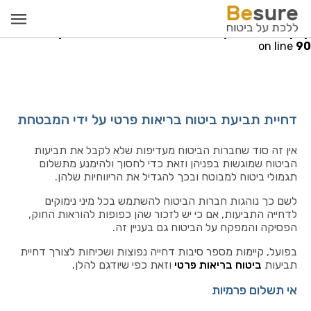
Warning
: Invalid argument supplied for foreach() in
re.co.il/public_html/src/models/PayCallModel.php
on line
90
דחיית תביעת ביטוח בריאות פרטי על ידי המבטחת
אין זה סוד שחברות הביטוח מעדיפות שלא לקבל את תביעות
הביטוח שמוגשות בפניהן וזאת כדי לחסוך ולהימנע מתשלום
תגמולי ביטוח למבוטח ובכך להגדיל את הריווחיות שלהן.
לשם כך נוהגות חברות הביטוח להשתמש בכל מיני נימוקים
לדחייה התביעות, אם כי יש לזכור שהן כפופות להוראות החוק,
הפסיקה והמפקח על הביטוח גם בעניין זה.
בפועל, קיימות מספר סיבות דחייה נפוצות ושכיחות לצורך דחיית
תביעות
ביטוח בריאות פרטי
וזאת כפי שיודגם להלן.
אי תשלום פרמיות