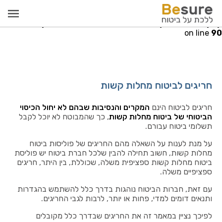
Warning
: Invalid argument supplied for foreach() in
re.co.il/public_html/src/models/PayCallModel.php
on line
90
חריגים לביטוח מחלות קשות
חריגים לביטוח הינם
המקרים והנסיבות שבהם לא יחול הכיסוי
הביטוחי של ביטוח מחלות קשות
, כך שהמבוטח לא יוכל לקבל
תשלומי ביטוח עבורם.
על מנת לענות על השאלה מהם החריגים של פוליסות ביטוח
מחלות קשות, חשוב תחילה להבין שלכל חברת ביטוח יש פוליסת
ביטוח מחלות קשות ספציפית משלה, שכוללת, בין היתר, חריגים
ספציפיים משלה.
עם זאת, חברות הביטוח נוהגות בדרך כלל להשתמש בהגדרות
ותנאים דומים למדי, פחות או יותר, לרבות לגבי החריגים.
לפיכך נציין במאמר זה את החריגים שבדרך כלל מקובלים