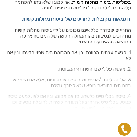
בפוליסות ביטוח מחלות קשות
, אך כמובן שלא ניתן להסתמך
עליהם מבלי לבדוק כל פוליסה ספציפית לגופה.
דוגמאות מקובלות לחריגים של ביטוח מחלות קשות
החריגים שבדרך כלל אינם מכוסים על ידי ביטוח מחלות קשות
מתייחסים לנסיבות בהן המחלה הקשה של המבוטח אירעה
כתוצאה מהאירועים הבאים:
1.
פגיעה עצמית מכוונת, בין אם המבוטח היה שפוי בדעתו ובין אם
לא.
2. מעשה פלילי שבו השתתף המבוטח.
3.
אלכוהוליזם ו/או שימוש בסמים או תרופות, אלא אם השימוש
בהם היה בהוראת רופא שלא לצורך גמילה.
4. טיסה בכלי טייס כלשהו, בין אם ממונע ובין אם לאו, למעט טיסה
כנוסע בכלי טיס אזרחי בעל תעודת כשירות להובלת נוסעים וכן
רחיפה, דאייה או גלישה אווירית.
5.
שירות המבוטח בצבא, השתתפות בתרגילים צבאיים או
בפעולות צבאיות וזאת בתנאי שהמבוטח זכאי לפיצוי מגורם
ממשלתי עקב קרות המקרה.