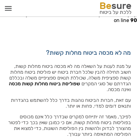
Warning
: Invalid argument supplied for foreach() in
re.co.il/public_html/src/models/PayCallModel.php
on line
90
מה לא מכסה ביטוח מחלות קשות?
על מנת לענות על השאלה מה לא מכסה ביטוח מחלות קשות,
חשוב תחילה להבין שלכל חברת ביטוח יש פוליסת ביטוח מחלות
קשות ספציפית משלה, שכוללת תנאים ספציפיים משלה ובכללם
הגדרתם של סוגי המקרים
שפוליסת ביטוח מחלות קשות מכסה
ואינה מכסה.
עם זאת, חברות הביטוח נוהגות בדרך כלל להשתמש בהגדרות
ותנאים דומים למדי, פחות או יותר.
לפיכך, מאמר זה יתייחס למקרים שבדרך כלל אינם מכוסים
בפוליסות ביטוח מחלות קשות, אם כי כמובן שאין בכך כדי לפטור
מהצורך לבדוק ולהשוות בין הפוליסות השונות, כדי למצוא את
הפוליסה המתאימה ביותר עבורך.