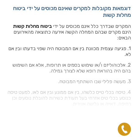
דוגמאות מקובלות למקרים שאינם מכוסים על ידי ביטוח
מחלות קשות
המקרים שבדרך כלל אינם מכוסים על ידי
ביטוח מחלות קשות
הינם מקרים שבהם המחלה הקשה אירעה כתוצאה מהאירועים
הבאים:
1. פגיעה עצמית מכוונת בין אם המבוטח היה שפוי בדעתו ובין אם
לא.
2. אלכוהוליזם ו/או שימוש בסמים או תרופות, אלא אם השימוש
בהם היה בהוראת רופא שלא לצורך גמילה.
3. מעשה פלילי שבו השתתף המבוטח.
4. טיסה בכלי טייס כלשהו, בין אם ממונע ובין אם לאו, למעט טיסה
כנוסע בכלי טיס אזרחי בעל תעודת כשירות להובלת נוסעים וכן
רחיפה, דאייה או גלישה אווירית.
5.
שירות המבוטח בצבא, השתתפות בתרגילים צבאיים או
בפעולות צבאיות ובתנאי שהמבוטח זכאי לפיצוי מגורם ממשלתי
עקב קרות המקרה.
6.
פגיעה כתוצאה ממלחמה או פעולת איבה או פעולה על רקע